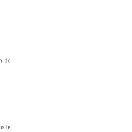
en de
ns le