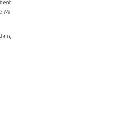
ement
de Mr
ain,