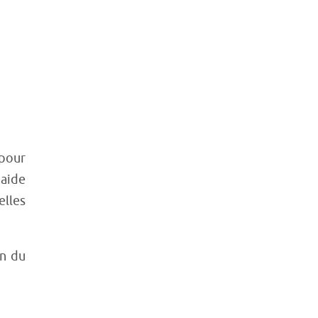
 pour
aide
elles
on du