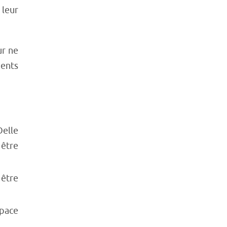
 leur
ur ne
ments
Delle
 être
 être
space