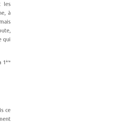
t les
ne, à
 mais
oute,
e qui
a 1
ère
is ce
ément