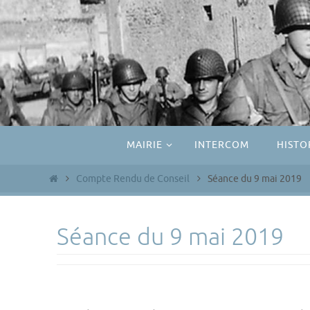
Passer
vers
le
contenu
Passer
MAIRIE
INTERCOM
HISTO
vers
le
Home
Compte Rendu de Conseil
Séance du 9 mai 2019
contenu
Séance du 9 mai 2019