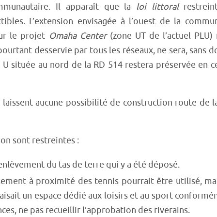
mmunautaire. Il apparaît que la
loi littoral
restrein
ctibles. L’extension envisagée à l’ouest de la commu
ur le projet
Omaha Center
(zone UT de l’actuel PLU)
pourtant desservie par tous les réseaux, ne sera, sans d
ne U située au nord de la RD 514 restera préservée en c
 laissent aucune possibilité de construction route de l
on sont restreintes :
’enlèvement du tas de terre qui y a été déposé.
ssement à proximité des tennis pourrait être utilisé, ma
 faisait un espace dédié aux loisirs et au sport conform
es, ne pas recueillir l’approbation des riverains.