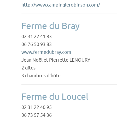
http://www.campinglerobinson.com/
Ferme du Bray
02 31 22 41 83
06 76 50 93 83
www.fermedubray.com
Jean Noël et Pierrette LENOURY
2 gîtes
3 chambres d’hôte
Ferme du Loucel
02 31 22 40 95
06 73 57 54 36