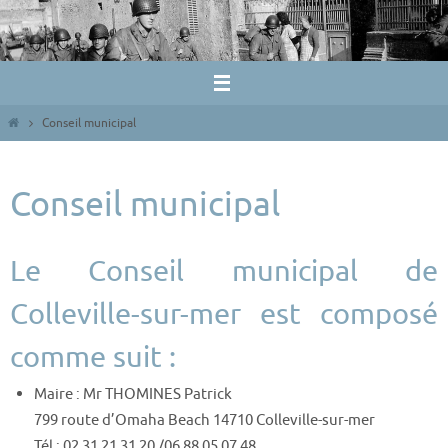
Passer
vers
le
contenu
Home
Conseil municipal
Conseil municipal
Le Conseil municipal de
Colleville-sur-mer est composé
comme suit :
Maire : Mr THOMINES Patrick
799 route d’Omaha Beach 14710 Colleville-sur-mer
Tél : 02 31 21 31 20 /06 88 05 07 48