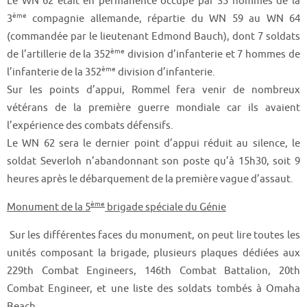
Le WN 62 était en permanence occupé par 35 hommes de la
ème
3
compagnie allemande, répartie du WN 59 au WN 64
(commandée par le lieutenant Edmond Bauch), dont 7 soldats
ème
de l’artillerie de la 352
division d’infanterie et 7 hommes de
ème
l’infanterie de la 352
division d’infanterie.
Sur les points d’appui, Rommel fera venir de nombreux
vétérans de la première guerre mondiale car ils avaient
l’expérience des combats défensifs.
Le WN 62 sera le dernier point d’appui réduit au silence, le
soldat Severloh n’abandonnant son poste qu’à 15h30, soit 9
heures après le débarquement de la première vague d’assaut.
ème
Monument de la 5
brigade spéciale du Génie
Sur les différentes faces du monument, on peut lire toutes les
unités composant la brigade, plusieurs plaques dédiées aux
229th Combat Engineers, 146th Combat Battalion, 20th
Combat Engineer, et une liste des soldats tombés à Omaha
Beach.