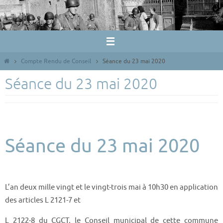
Passer
vers
le
contenu
Home
Compte Rendu de Conseil
Séance du 23 mai 2020
Séance du 23 mai 2020
Séance du 23 mai 2020
L’an deux mille vingt et le vingt-trois mai à 10h30 en application
des articles L 2121-7 et
L 2122-8 du CGCT, le Conseil municipal de cette commune