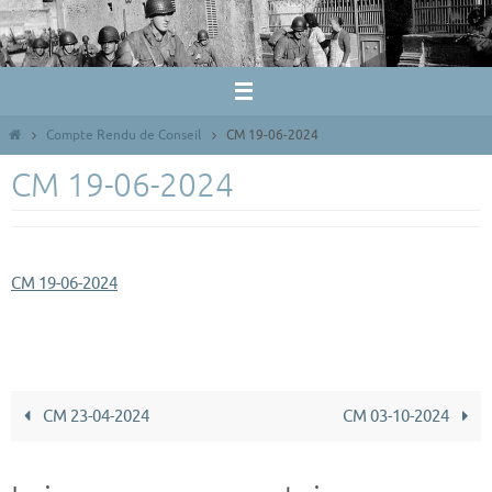
Passer
vers
le
contenu
Home
Compte Rendu de Conseil
CM 19-06-2024
CM 19-06-2024
CM 19-06-2024
CM 23-04-2024
CM 03-10-2024