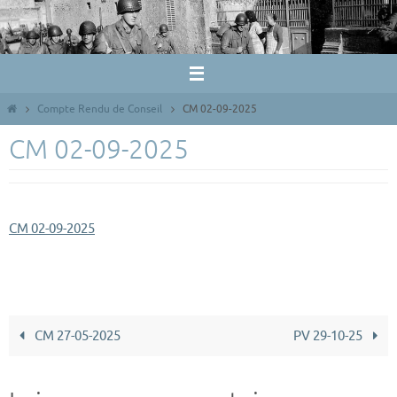
Passer
vers
le
contenu
Home
Compte Rendu de Conseil
CM 02-09-2025
CM 02-09-2025
CM 02-09-2025
CM 27-05-2025
PV 29-10-25