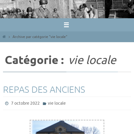
Passer
vers
le
contenu
Home
Archive par catégorie "vie locale"
Catégorie :
vie locale
REPAS DES ANCIENS
7 octobre 2022
vie locale