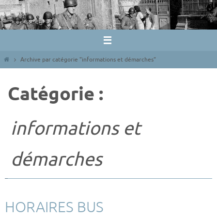
Passer
vers
le
contenu
Home
Archive par catégorie "informations et démarches"
Catégorie :
informations et
démarches
HORAIRES BUS