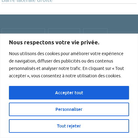
MENTIONS LÉGALES
PLAN DU SITE
CONTACT
Nous respectons votre vie privée.
Search for:
Recherche
Nous utilisons des cookies pour améliorer votre expérience
Colleville-sur-mer - Omaha beach - Plages du débarquements -
de navigation, diffuser des publicités ou des contenus
Normandie - Calvados
personnalisés et analyser notre trafic. En cliquant sur « Tout
accepter », vous consentez à notre utilisation des cookies.
Fonctionne avec
Nirvana
&
WordPress.
Accepter tout
Personnaliser
Tout rejeter