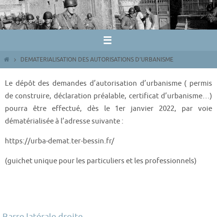
Passer
vers
le
contenu
Home
DEMATERIALISATION DES AUTORISATIONS D’URBANISME
Le dépôt des demandes d’autorisation d’urbanisme ( permis
de construire, déclaration préalable, certificat d’urbanisme…)
pourra être effectué, dès le 1er janvier 2022, par voie
dématérialisée à l’adresse suivante :
https://urba-demat.ter-bessin.fr/
(guichet unique pour les particuliers et les professionnels)
Barre latérale droite